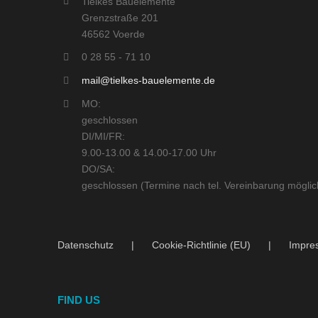
Tielkes Bauelemente
Grenzstraße 201
46562 Voerde
0 28 55 - 71 10
mail@tielkes-bauelemente.de
MO:
geschlossen
DI/MI/FR:
9.00-13.00 & 14.00-17.00 Uhr
DO/SA:
geschlossen (Termine nach tel. Vereinbarung möglic
Datenschutz
Cookie-Richtlinie (EU)
Impre
FIND US