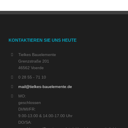
KONTAKTIEREN SIE UNS HEUTE
Tielkes Bauelemente
Grenzstraße 201
46562 Voerde
0 28 55 - 71 10
mail@tielkes-bauelemente.de
MO:
geschlossen
DI/MI/FR:
9.00-13.00 & 14.00-17.00 Uhr
DO/SA: