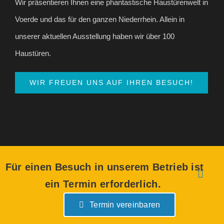
Wir präsentieren Ihnen eine phantastische Haustürenwelt in
Voerde und das für den ganzen Niederrhein. Allein in
unserer aktuellen Ausstellung haben wir über 100
Haustüren.
WIR FREUEN UNS AUF IHREN BESUCH!
Für einen Besuch in unserem Betrieb ist
© 2020 TIELKES BAUELEMENTE | ALLE RECHTE
VORBEHALTEN | WEBSITE BY
KREATIV AGENTUR housegrafic
ein Termin erforderlich.
Termin vereinbaren
E-
Facebook
Instagram
Mail